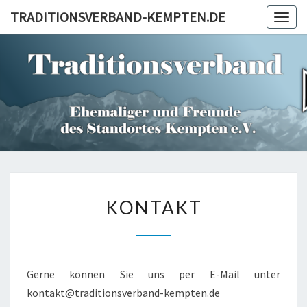
Skip
TRADITIONSVERBAND-KEMPTEN.DE
Togg
to
navig
content
TRADITI
KEM
KONTAKT
KONTAKT
Gerne können Sie uns per E-Mail unter
kontakt@traditionsverband-kempten.de