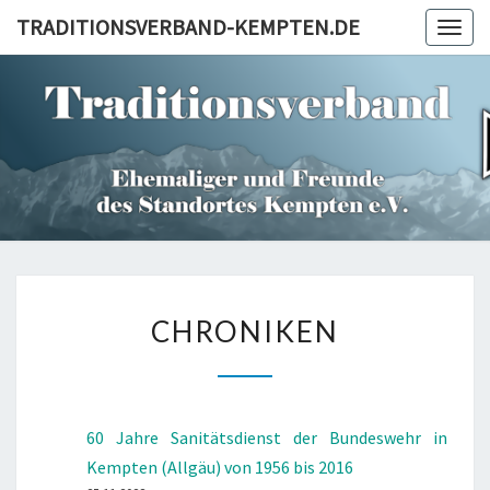
Skip
TRADITIONSVERBAND-KEMPTEN.DE
Togg
to
navig
content
TRADITI
KEM
CHRONIKEN
CHRONIKEN
60 Jahre Sanitätsdienst der Bundeswehr in
Kempten (Allgäu) von 1956 bis 2016