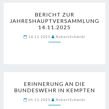
BERICHT
BERICHT ZUR
ZUR
JAHRESHAUPTVERSAMMLUNG
JAHRESHAUPTVERSAMML
14.11.2025
14.11.2025
16.11.2025
RobertSchmidt
ERINNERUNG
ERINNERUNG AN DIE
AN
BUNDESWEHR IN KEMPTEN
DIE
BUNDESWEHR
01.11.2025
RobertSchmidt
IN