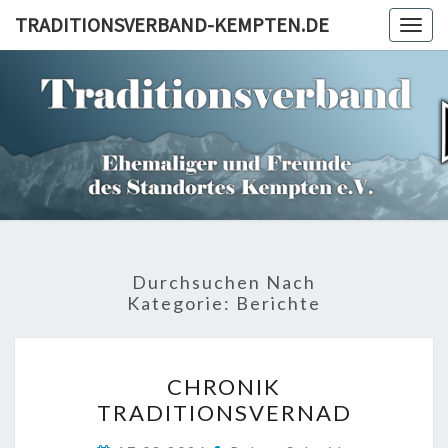
Skip
TRADITIONSVERBAND-KEMPTEN.DE
Togg
to
navig
content
TRADITI
KEM
Durchsuchen Nach
Kategorie:
Berichte
CHRONIK
CHRONIK
TRADITIONSVERNAD
TRADITIONSVERNAD