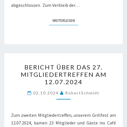
abgeschlossen. Zum Verbleib der…
WEITERLESEN
WEITERLESEN
BERICHT
BERICHT ÜBER DAS 27.
ÜBER
MITGLIEDERTREFFEN AM
DAS
12.07.2024
27.
MITGLIEDERTREFFEN
02.10.2024
RobertSchmidt
AM
12.07.2024
Zum zweiten Mitgliedertreffen, unserem Grillfest am
12.07.2024, kamen 23 Mitglieder und Gäste ins Café