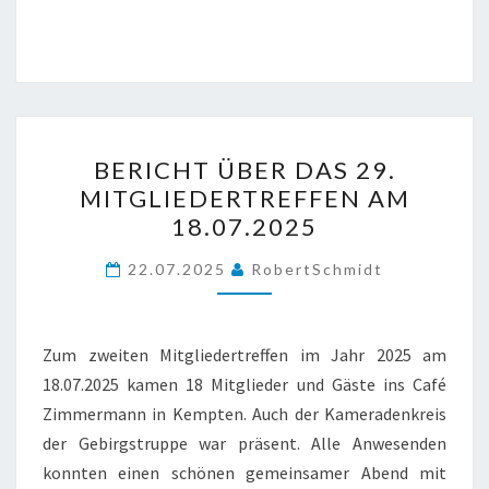
KEMPTEN
BERICHT
BERICHT ÜBER DAS 29.
ÜBER
MITGLIEDERTREFFEN AM
DAS
18.07.2025
29.
MITGLIEDERTREFFEN
22.07.2025
RobertSchmidt
AM
18.07.2025
Zum zweiten Mitgliedertreffen im Jahr 2025 am
18.07.2025 kamen 18 Mitglieder und Gäste ins Café
Zimmermann in Kempten. Auch der Kameradenkreis
der Gebirgstruppe war präsent. Alle Anwesenden
konnten einen schönen gemeinsamer Abend mit