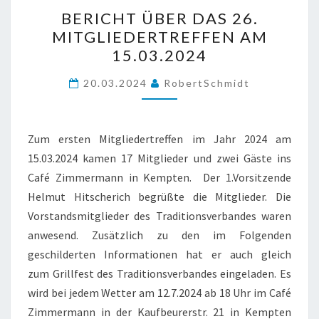
BERICHT
BERICHT ÜBER DAS 26.
ÜBER
MITGLIEDERTREFFEN AM
DAS
15.03.2024
26.
MITGLIEDERTREFFEN
20.03.2024
RobertSchmidt
AM
15.03.2024
Zum ersten Mitgliedertreffen im Jahr 2024 am
15.03.2024 kamen 17 Mitglieder und zwei Gäste ins
Café Zimmermann in Kempten. Der 1.Vorsitzende
Helmut Hitscherich begrüßte die Mitglieder. Die
Vorstandsmitglieder des Traditionsverbandes waren
anwesend. Zusätzlich zu den im Folgenden
geschilderten Informationen hat er auch gleich
zum Grillfest des Traditionsverbandes eingeladen. Es
wird bei jedem Wetter am 12.7.2024 ab 18 Uhr im Café
Zimmermann in der Kaufbeurerstr. 21 in Kempten