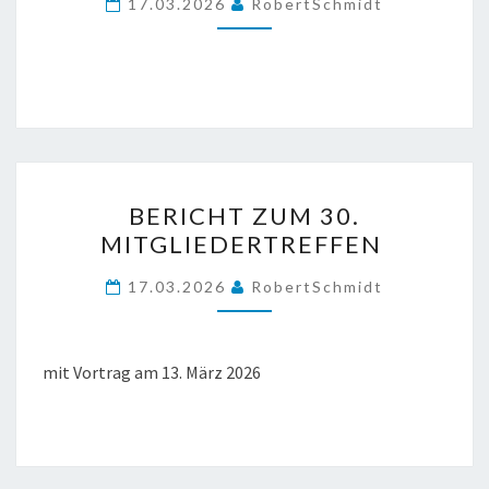
17.03.2026
RobertSchmidt
BERICHT
BERICHT ZUM 30.
ZUM
MITGLIEDERTREFFEN
30.
MITGLIEDERTREFFEN
17.03.2026
RobertSchmidt
mit Vortrag am 13. März 2026