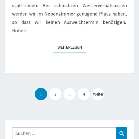
stattfinden. Bei schlechten Wetterverhältnissen
werden wir im Nebenzimmer genügend Platz haben,
so dass wir keinen Ausweichtermin benötigen.
Robert…
WEITERLESEN
WEITERLESEN
Seitennummerierung
der
2
…
4
Weiter
1
Beiträge
Suche
Suchen