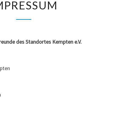
MPRESSUM
reunde des Standortes Kempten e.V.
mpten
n