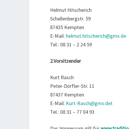
Helmut Hitscherich
Schellenbergstr. 59
87435 Kempten
E-Mail:
helmut.hitscherich@gmx.de
Tel.: 08 31 – 2 24 59
2.Vorsitzender
Kurt Rasch
Peter-Dörfler-Str. 11
87437 Kempten
E-Mail:
Kurt-Rasch@gmx.det
Tel.: 08 31 – 77 04 93
Das Impressum gilt für
www.traditi