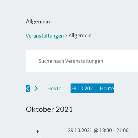
Allgemein
Allgemein
Veranstaltungen
Veranstaltungen
Veranstaltungen
Bitte
Suche
Schlüsselwort
und
eingeben.
Suche
Ansichten,
Heute
29.10.2021
 - 
Heute
nach
Navigation
Datum
Veranstaltungen
wählen.
Oktober 2021
Schlüsselwort.
29.10.2021 @ 18:00
-
21:00
Fr.