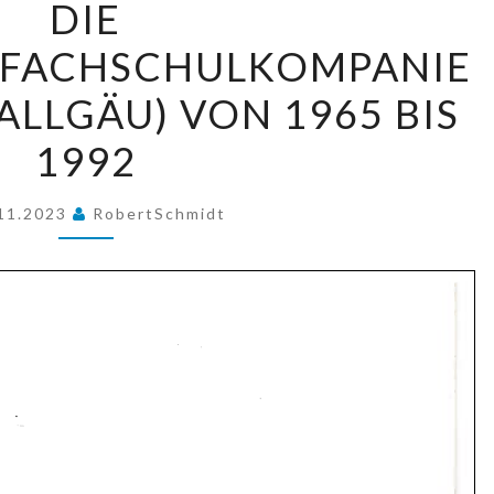
DIE
BUNDESWEHRFACHSCHULKOMPANIE
FACHSCHULKOMPANIE
IN
KEMPTEN
ALLGÄU) VON 1965 BIS
(ALLGÄU)
1992
VON
1965
11.2023
RobertSchmidt
BIS
1992