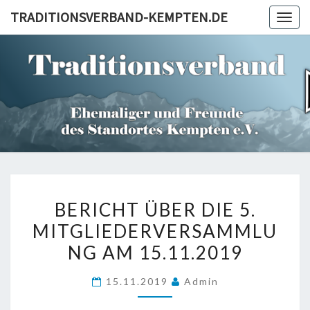
Skip
TRADITIONSVERBAND-KEMPTEN.DE
Togg
to
navig
content
TRADITI
KEM
BERICHT
BERICHT ÜBER DIE 5.
ÜBER
MITGLIEDERVERSAMMLU
DIE
NG AM 15.11.2019
5.
MITGLIEDERVERSAMMLU
15.11.2019
Admin
AM
15.11.2019